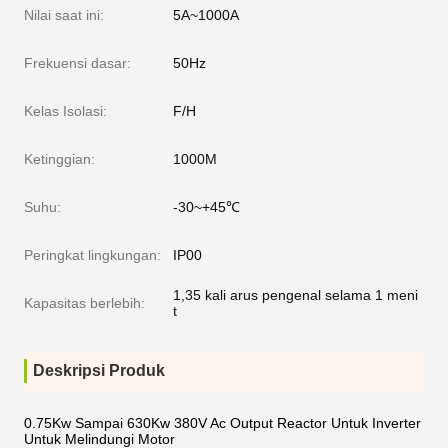
Nilai saat ini:
5A~1000A
Frekuensi dasar:
50Hz
Kelas Isolasi:
F/H
Ketinggian:
1000M
Suhu:
-30~+45℃
Peringkat lingkungan:
IP00
1,35 kali arus pengenal selama 1 meni
Kapasitas berlebih:
t
Deskripsi Produk
0.75Kw Sampai 630Kw 380V Ac Output Reactor Untuk Inverter
Untuk Melindungi Motor