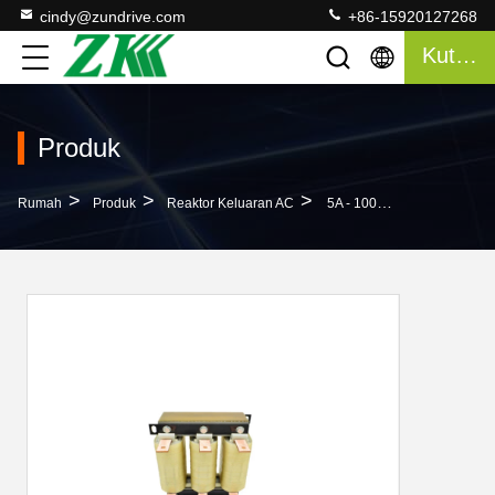
cindy@zundrive.com
+86-15920127268
Kutipan
Produk
>
>
>
Rumah
Produk
Reaktor Keluaran AC
5A - 1000A 380V AC Output Reaktor Pembawa Frekuensi 2-8KHz