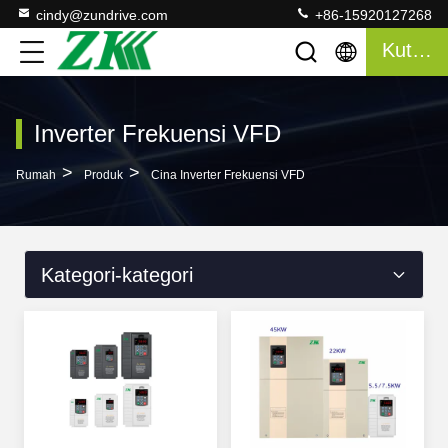
cindy@zundrive.com
+86-15920127268
Kutipan
Inverter Frekuensi VFD
>
>
Rumah
Produk
Cina Inverter Frekuensi VFD
Kategori-kategori