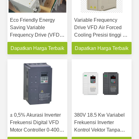
Eco Friendly Energy
Variable Frequency
Saving Variable
Drive VFD Air Forced
Frequency Drive (VFD)
Cooling Presisi tinggi ±
dengan 4KW 5HP
0,5% Keakuratan
Dapatkan Harga Terbaik
Dapatkan Harga Terbaik
Kecepatan
± 0,5% Akurasi Inverter
380V 18.5 Kw Variabel
Frekuensi Digital VFD
Frekuensi Inverter
Motor Controller 0-400hz
Kontrol Vektor Tanpa
Untuk Peralatan Industri
Sensor PKS Untuk