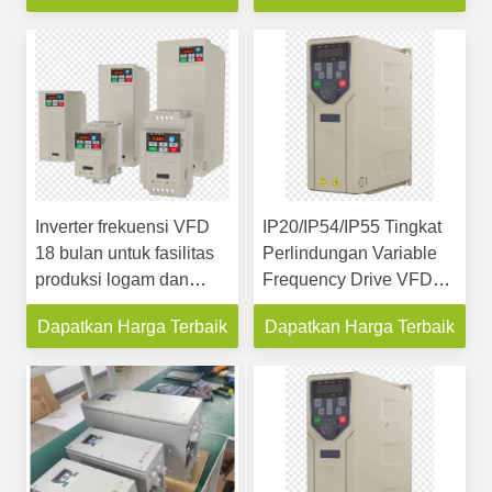
Inverter frekuensi VFD
IP20/IP54/IP55 Tingkat
18 bulan untuk fasilitas
Perlindungan Variable
produksi logam dan
Frequency Drive VFD
plastik
untuk solusi yang
Dapatkan Harga Terbaik
Dapatkan Harga Terbaik
disesuaikan