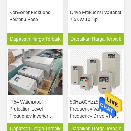
Konverter Frekuensi
Drive Frekuensi Variabel
Vektor 3 Fase
7.5KW 10 Hp
Dapatkan Harga Terbaik
Dapatkan Harga Terbaik
IP54 Waterproof
50Hz/60Hz±5% Input
Protection Level
Frequency Variable
Frequency Inverter
Frequency Drive VFD
dengan gaya buku
untuk aplikasi tugas
Dapatkan Harga Terbaik
Dapatkan Harga Terbaik
Badan sempit
berat