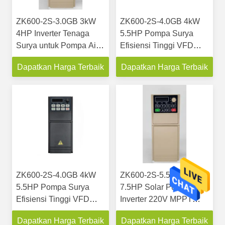
ZK600-2S-3.0GB 3kW
ZK600-2S-4.0GB 4kW
4HP Inverter Tenaga
5.5HP Pompa Surya
Surya untuk Pompa Air
Efisiensi Tinggi VFD
220V VFD Pengontrol
Inverter 220V Sistem
Dapatkan Harga Terbaik
Dapatkan Harga Terbaik
Frekuensi dengan
Kontrol MPPT Fase
Perlindungan Dry Run
Tunggal
ZK600-2S-4.0GB 4kW
ZK600-2S-5.5GB 5.5kW
5.5HP Pompa Surya
7.5HP Solar Pump
Efisiensi Tinggi VFD
Inverter 220V MPPT
Inverter 220V Sistem
Variable Frequency
Dapatkan Harga Terbaik
Dapatkan Harga Terbaik
Kontrol MPPT Fase
Drive untuk irigasi