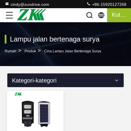
cindy@zundrive.com
+86-15920127268
Kutipan
Lampu jalan bertenaga surya
>
>
Rumah
Produk
Cina Lampu Jalan Bertenaga Surya
Kategori-kategori