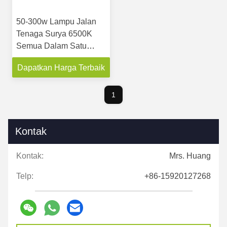
50-300w Lampu Jalan
Tenaga Surya 6500K
Semua Dalam Satu
Terintegrasi Untuk
Dapatkan Harga Terbaik
Taman
1
Kontak
Kontak:
Mrs. Huang
Telp:
+86-15920127268