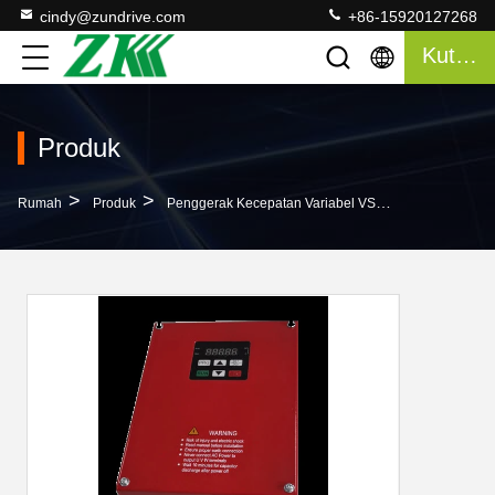
cindy@zundrive.com
+86-15920127268
Kutipan
Produk
>
>
>
Rumah
Produk
Penggerak Kecepatan Variabel VSD
0.75kw-22kw